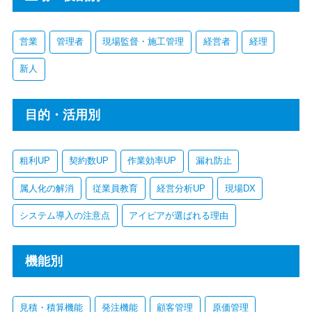
営業
管理者
現場監督・施工管理
経営者
経理
新人
目的・活用別
粗利UP
契約数UP
作業効率UP
漏れ防止
属人化の解消
従業員教育
経営分析UP
現場DX
システム導入の注意点
アイピアが選ばれる理由
機能別
見積・積算機能
発注機能
顧客管理
原価管理