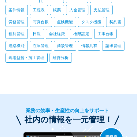
案件情報
工程表
帳票
入金管理
支払管理
労務管理
写真台帳
点検機能
タスク機能
契約書
粗利管理
日報
会社経費
権限設定
工事台帳
連絡機能
在庫管理
商談管理
情報共有
請求管理
現場監督・施工管理
経営分析
業務の効率・生産性の向上をサポート
社内の情報を一元管理！