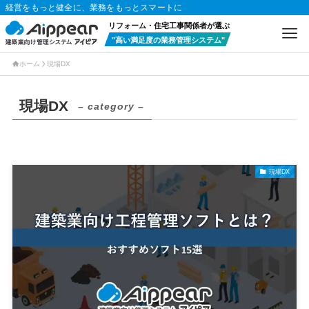
経営をもっと健全に、業務をもっとスマートに
リフォーム・住宅工事関係者が選ぶ
"高い満足度の業務管理システム"
ホーム
現場DX
現場DX
– category –
現場DX